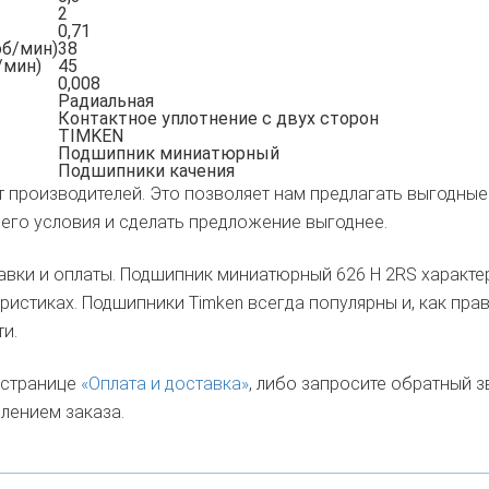
2
0,71
об/мин)
38
/мин)
45
0,008
Радиальная
Контактное уплотнение с двух сторон
TIMKEN
Подшипник миниатюрный
Подшипники качения
т производителей. Это позволяет нам предлагать выгодные 
его условия и сделать предложение выгоднее.
авки и оплаты. Подшипник миниатюрный 626 H 2RS характе
истиках. Подшипники Timken всегда популярны и, как прави
и.
а странице
«Оплата и доставка»
, либо запросите обратный 
лением заказа.