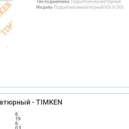
Тип подшипника
Подшипник миниатюрный
Модель
Подшипник миниатюрный 626 H 2RS
иатюрный - TIMKEN
6
19
6
0,3