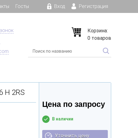
акты
Госты
Вход
Регистрация
звонок
Корзина:
0 товаров
е
.com
6 H 2RS
Цена по запросу
В наличии
Уточнить цену