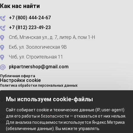
Как нас найти
+7 (800) 444-24-67
+7 (812) 223-49-23
Спб, Мгинская ул., д. 7, литер А, пом 1-Н
Екб, ул. Зоологическая 9В
Члб, ул. Строительная 11
pkpartnershop@gmail.com
Публичная оферта
Настройки cookie
Политика обработки персональных данных
Мы используем cookie-файлы
© 2023 PARTNER. Все права защищены
Сайт собирает cookie и технические данные (IP, user-agent)
Дизайн и разработка
Nice’
N
’Easy
для его работы и безопасности — отказаться от них нельзя.
ООО ПК «Партнер», ИНН 7802863702, ОГРН 1147847215922
Для анализа посещаемости используется Яндекс.Метрика
(обезличенные данные). Вы можете управлять