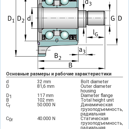
Основные размеры и рабочие характеристики
d
32
mm
Bolt diameter
D
81,6
mm
Outer diameter
housing
D
117
mm
Diameter flange
1
B
102
mm
Total height unit
C
50.000
N
Динамическая
r
грузоподъемность,
радиальная
C
40.000
N
Статическая
0r
грузоподъемность,
радиальная