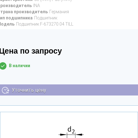
роизводитель
INA
трана производитель
Германия
ип подшипника
Подшипник
Модель
Подшипник F-673270.04.TILL
Цена по запросу
В наличии
Уточнить цену