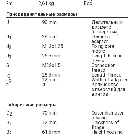
?m
2,61
kg
Вес
Присоединительные размеры
J
98
mm
Делительный
диаметр
(отверстия)
d
28
mm
Diameter
1
adapter
d
M12x1,25
Fixing bore
2
metric
d
25,5
mm
Length locking
3
device
G
M22x1,5
Connection
thread
l
28,5
mm
Length thread
G
a
12
mm
Width of adapter
3
n
4
Количество
отверстий для
винтов
Габаритные размеры
D
70
mm
Outer diameter
2
bearing
B
12
mm
Thickness of
1
flange
B
61,5
mm
Height housing
2