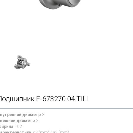
Подшипник F-673270.04.TILL
нутренний диаметр
3
нешний диаметр
3
ирина
102
арактеристики
d3 (mm) / a3 (mm)