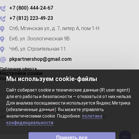
+7 (800) 444-24-67
+7 (812) 223-49-23
Спб, Мгинская ул., д. 7, литер А, пом 1-Н
Екб, ул. Зоологическая 9В
Члб, ул. Строительная 11
pkpartnershop@gmail.com
Публичная оферта
Настройки cookie
Мы используем cookie-файлы
Политика обработки персональных данных
Сайт собирает cookie и технические данные (IP, user-agent)
© 2023 PARTNER. Все права защищены
для его работы и безопасности — отказаться от них нельзя.
Для анализа посещаемости используется Яндекс.Метрика
(обезличенные данные). Вы можете управлять
Дизайн и разработка
Nice’
N
’Easy
аналитическими cookie. Подробнее:
политика
ООО ПК «Партнер», ИНН 7802863702, ОГРН 1147847215922
конфиденциальности
Принять все