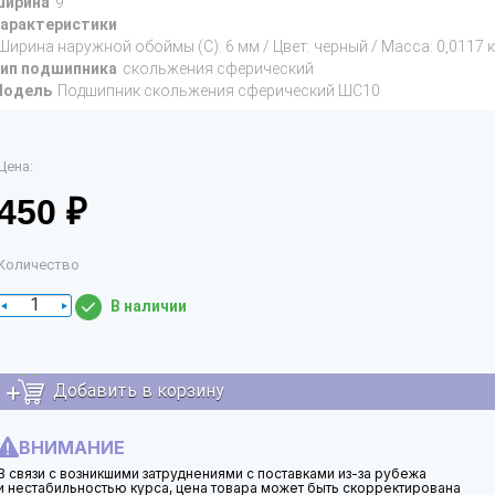
ирина
9
арактеристики
Ширина наружной обоймы (C): 6 мм / Цвет: черный / Масса: 0,0117 к
ип подшипника
скольжения сферический
Модель
Подшипник скольжения сферический ШС10
Цена:
450 ₽
Количество
В наличии
Добавить в корзину
ВНИМАНИЕ
В связи с возникшими затруднениями с поставками из-за рубежа
и нестабильностью курса, цена товара может быть скорректирована