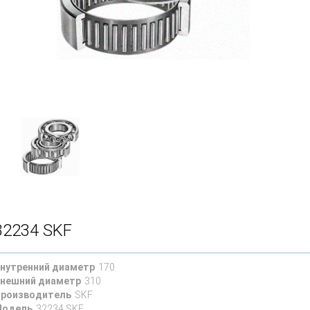
32234 SKF
нутренний диаметр
170
нешний диаметр
310
роизводитель
SKF
Модель
32234 SKF