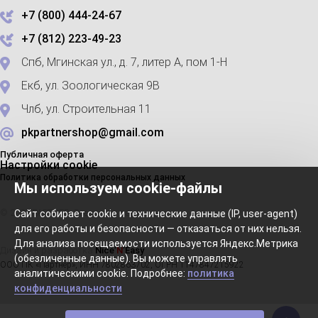
+7 (800) 444-24-67
+7 (812) 223-49-23
Спб, Мгинская ул., д. 7, литер А, пом 1-Н
Екб, ул. Зоологическая 9В
Члб, ул. Строительная 11
pkpartnershop@gmail.com
Публичная оферта
Настройки cookie
Политика обработки персональных данных
Мы используем cookie-файлы
© 2023 PARTNER. Все права защищены
Сайт собирает cookie и технические данные (IP, user-agent)
для его работы и безопасности — отказаться от них нельзя.
Для анализа посещаемости используется Яндекс.Метрика
Дизайн и разработка
Nice’
N
’Easy
(обезличенные данные). Вы можете управлять
ООО ПК «Партнер», ИНН 7802863702, ОГРН 1147847215922
аналитическими cookie. Подробнее:
политика
конфиденциальности