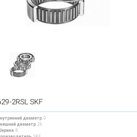
629-2RSL SKF
нутренний диаметр
9
нешний диаметр
26
ирина
8
роизводитель
SKF