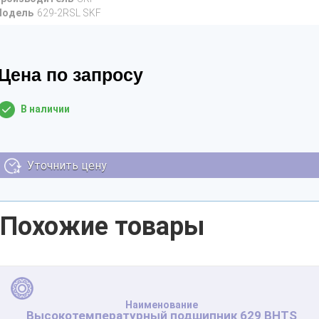
Модель
629-2RSL SKF
Цена по запросу
В наличии
Уточнить цену
Похожие товары
Высокотемпературный подшипник 629 BHTS