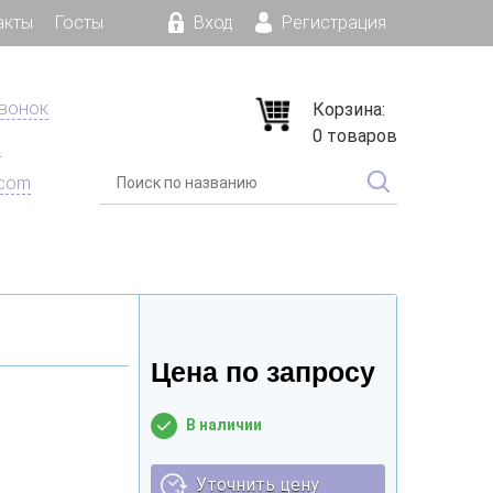
акты
Госты
Вход
Регистрация
звонок
Корзина:
0 товаров
е
.com
Цена по запросу
В наличии
Уточнить цену