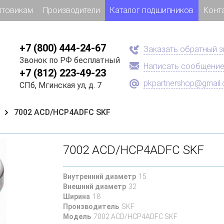
птовикам
Производители
Каталог подшипников
Конт
+7 (800) 444-24-67
Заказать обратный 
Звонок по РФ бесплатный
Написать сообщени
+7 (812) 223-49-23
pkpartnershop@gmail
СПб, Мгинская ул, д. 7
7002 ACD/HCP4ADFC SKF
7002 ACD/HCP4ADFC SKF
Внутренний диаметр
15
Внешний диаметр
32
Ширина
18
Производитель
SKF
Модель
7002 ACD/HCP4ADFC SKF