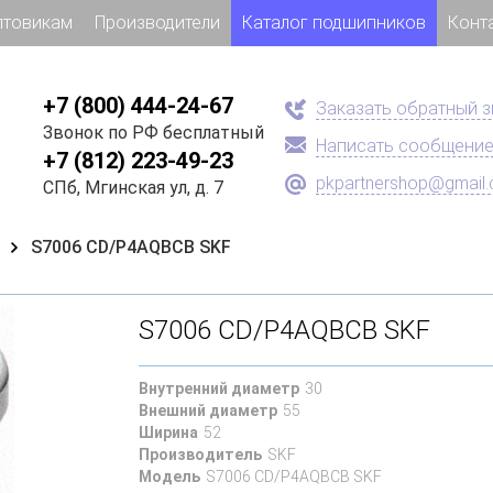
птовикам
Производители
Каталог подшипников
Конт
+7 (800) 444-24-67
Заказать обратный 
Звонок по РФ бесплатный
Написать сообщени
+7 (812) 223-49-23
pkpartnershop@gmail
СПб, Мгинская ул, д. 7
S7006 CD/P4AQBCB SKF
S7006 CD/P4AQBCB SKF
Внутренний диаметр
30
Внешний диаметр
55
Ширина
52
Производитель
SKF
Модель
S7006 CD/P4AQBCB SKF