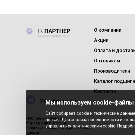
О компании
Акции
Оплата и достав
Оптовикам
Производители
Каталог подшип
Контакты
Мы в Вконтакте
Мы используем cookie-файлы
Госты
Сайт собирает cookie и технические данные 
Публичная оферта
нельзя. Для анализа посещаемости исполь
© 2023 P
Настройки cookie
управлять аналитическими cookie. Подробн
Политика обработки персональных
данных