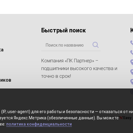
Быстрый поиск
ка
Компания «ПК Партнер» –
подшипники высокого качества и
точно в срок!
ников
(IP, user-agent) для его работы и безопасности — отказаться от н
зуется Яндекс.Метрика (обезличенные данные). Вы можете
ARTNER. Все права защищены
Дизайн и разработка
Nice’
N
’Easy
ее:
политика конфиденциальности