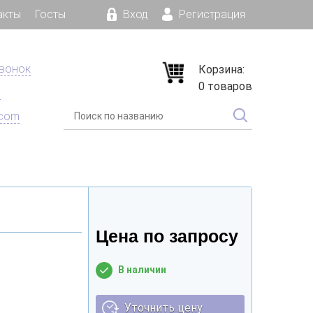
акты
Госты
Вход
Регистрация
звонок
Корзина:
0 товаров
е
.com
Цена по запросу
В наличии
Уточнить цену