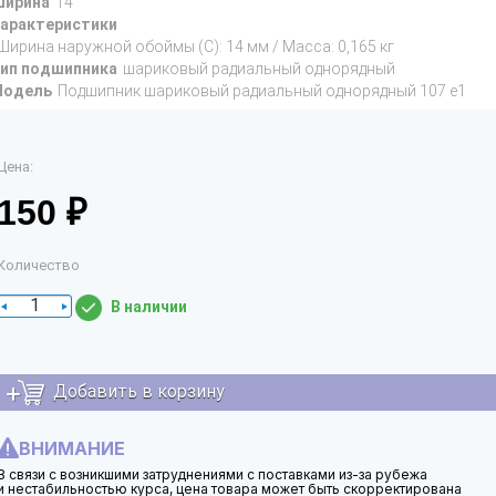
ирина
14
арактеристики
Ширина наружной обоймы (C): 14 мм / Масса: 0,165 кг
ип подшипника
шариковый радиальный однорядный
Модель
Подшипник шариковый радиальный однорядный 107 е1
Цена:
150 ₽
Количество
В наличии
Добавить в корзину
ВНИМАНИЕ
В связи с возникшими затруднениями с поставками из-за рубежа
и нестабильностью курса, цена товара может быть скорректирована