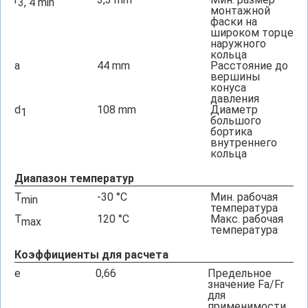
3, 4 min
монтажной
фаски на
широком торце
наружного
кольца
a
44
mm
Расстояние до
вершины
конуса
давления
d
108
mm
Диаметр
1
большого
бортика
внутреннего
кольца
Диапазон температур
T
-30
°C
Мин. рабочая
min
температура
T
120
°C
Макс. рабочая
max
температура
Коэффициенты для расчета
e
0,66
Предельное
значение Fa/Fr
для
применимости