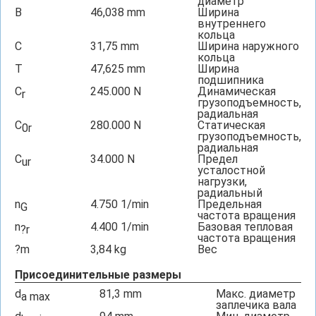
диаметр
B
46,038
mm
Ширина
внутреннего
кольца
C
31,75
mm
Ширина наружного
кольца
T
47,625
mm
Ширина
подшипника
C
245.000
N
Динамическая
r
грузоподъемность,
радиальная
C
280.000
N
Статическая
0r
грузоподъемность,
радиальная
C
34.000
N
Предел
ur
усталостной
нагрузки,
радиальный
n
4.750
1/min
Предельная
G
частота вращения
n
4.400
1/min
Базовая тепловая
?r
частота вращения
?m
3,84
kg
Вес
Присоединительные размеры
d
81,3
mm
Макс. диаметр
a max
заплечика вала