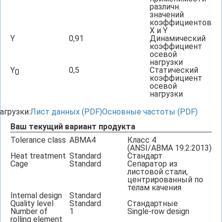
различн.
значений
коэффициентов
X и Y
Y
0,91
Динамический
коэффициент
осевой
нагрузки
Y
0,5
Статический
0
коэффициент
осевой
нагрузки
агрузки:
Лист данных (PDF)
Основные частоты (PDF)
Ваш текущий вариант продукта
Tolerance class
ABMA4
Класс 4
(ANSI/ABMA 19.2:2013)
Heat treatment
Standard
Стандарт
Cage
Standard
Сепаратор из
листовой стали,
центрированный по
телам качения
Internal design
Standard
Quality level
Standard
Стандартные
Number of
1
Single-row design
rolling element