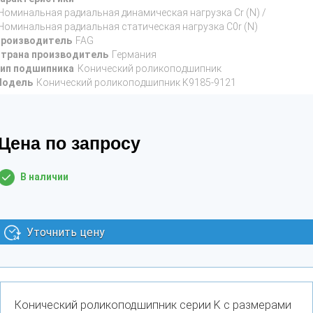
Номинальная радиальная динамическая нагрузка Cr (N) /
Номинальная радиальная статическая нагрузка C0r (N)
роизводитель
FAG
трана производитель
Германия
ип подшипника
Конический роликоподшипник
Модель
Конический роликоподшипник K9185-9121
Цена по запросу
В наличии
Уточнить цену
Конический роликоподшипник серии K с размерами