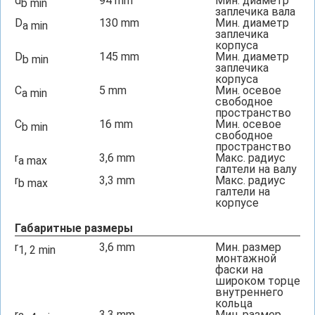
d
94
mm
Мин. диаметр
b min
заплечика вала
D
130
mm
Мин. диаметр
a min
заплечика
корпуса
D
145
mm
Мин. диаметр
b min
заплечика
корпуса
C
5
mm
Мин. осевое
a min
свободное
пространство
C
16
mm
Мин. осевое
b min
свободное
пространство
r
3,6
mm
Макс. радиус
a max
галтели на валу
r
3,3
mm
Макс. радиус
b max
галтели на
корпусе
Габаритные размеры
r
3,6
mm
Мин. размер
1, 2 min
монтажной
фаски на
широком торце
внутреннего
кольца
r
3,3
mm
Мин. размер