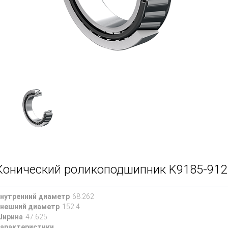
Конический роликоподшипник K9185-912
нутренний диаметр
68.262
нешний диаметр
152.4
ирина
47.625
арактеристики