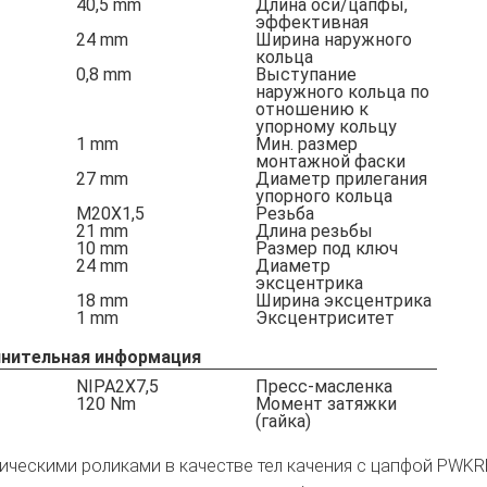
40,5
mm
Длина оси/цапфы,
эффективная
24
mm
Ширина наружного
кольца
0,8
mm
Выступание
наружного кольца по
отношению к
упорному кольцу
1
mm
Мин. размер
монтажной фаски
27
mm
Диаметр прилегания
упорного кольца
M20X1,5
Резьба
21
mm
Длина резьбы
10
mm
Размер под ключ
24
mm
Диаметр
эксцентрика
18
mm
Ширина эксцентрика
1
mm
Эксцентриситет
нительная информация
NIPA2X7,5
Пресс-масленка
120
Nm
Момент затяжки
(гайка)
ическими роликами в качестве тел качения с цапфой PWKR