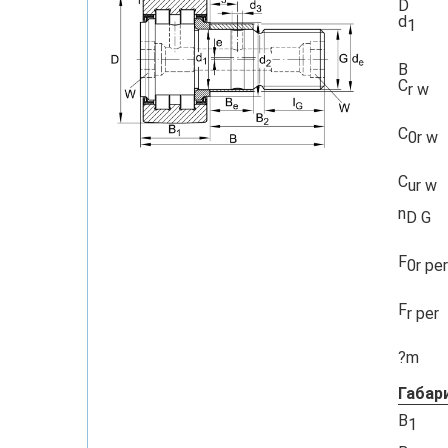
D
d
1
B
C
r w
C
0r w
C
ur w
n
D G
F
0r per
F
r per
?m
Габар
B
1