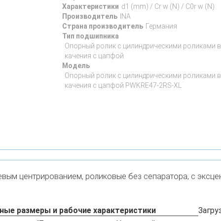
Характеристики
d1 (mm) / Cr w (N) / C0r w (N)
Производитель
INA
Страна производитель
Германия
Тип подшипника
Опорный ролик с цилиндрическими роликами в 
качения с цапфой
Модель
Опорный ролик с цилиндрическими роликами в 
качения с цапфой PWKRE47-2RS-XL
евым центрированием, роликовые без сепаратора, с эксцен
ные размеры и рабочие характеристики
Загру