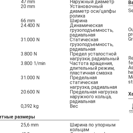
47
mm
Наружный диаметр
В
20
mm
Установочный
Se
диаметр оси/цапфы
ролика
66
mm
Ширина
24.400
N
Динамическая
Ou
грузоподъемность,
pr
радиальная
Gr
31.000
N
Статическая
грузоподъемность,
радиальная
3.800
N
Предел усталостной
Re
нагрузки, радиальный
fe
3.800
1/min
Частота вращения,
As
длительный режим,
h
пластичная смазка
Mo
31.000
N
Предельная
st
статическая
нагрузка, радиальная
20.600
N
Предельная нагрузка
Х
наружного кольца,
радиальная
0,392
kg
Вес
итные размеры
25,6
mm
Ширина по упорным
кольцам