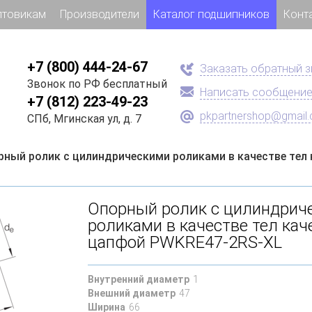
птовикам
Производители
Каталог подшипников
Конт
+7 (800) 444-24-67
Заказать обратный 
Звонок по РФ бесплатный
Написать сообщени
+7 (812) 223-49-23
pkpartnershop@gmail
СПб, Мгинская ул, д. 7
рный ролик с цилиндрическими роликами в качестве тел
Опорный ролик с цилиндрич
роликами в качестве тел кач
цапфой PWKRE47-2RS-XL
Внутренний диаметр
1
Внешний диаметр
47
Ширина
66