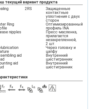
аш текущий вариант продукта
aling
2RS
Защищенные
контактные
уплотнения с двух
сторон
ter Ring
Оптимизированный
ofile
профиль INA
ease nipples
Пресс-масленка,
прилагается
незакрепленной,
2 шт.
lubrication
Через головку и
ature
цапфу
sembling aid
Внутренний
ead
шестигранник
unting aid
Внутренний
ud
шестигранник
арактеристики