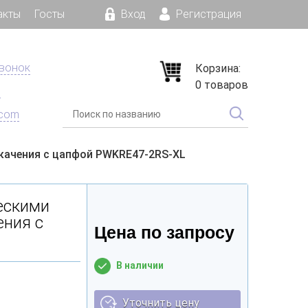
акты
Госты
Вход
Регистрация
звонок
Корзина:
0 товаров
е
.com
 качения с цапфой PWKRE47-2RS-XL
ескими
ения с
Цена по запросу
В наличии
Уточнить цену