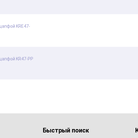
 цапфой KRE47-
 цапфой KR47-PP
Быстрый поиск