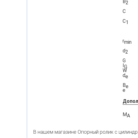
B
2
C
C
1
r
min
d
2
G
I
G
W
d
e
B
e
e
Допол
M
A
В нашем магазине Опорный ролик с цилиндр