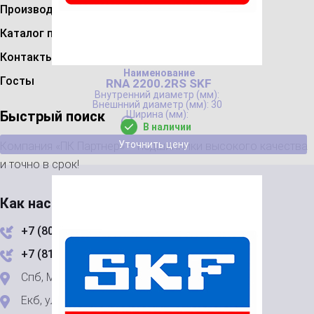
Производители
Каталог подшипников
Контакты
Госты
RNA 2200.2RS SKF
30
Быстрый поиск
В наличии
Уточнить цену
Компания «ПК Партнер» – подшипники высокого качества
и точно в срок!
Как нас найти
+7 (800) 444-24-67
+7 (812) 223-49-23
Спб, Мгинская ул., д. 7, литер А, пом 1-Н
Екб, ул. Зоологическая 9В