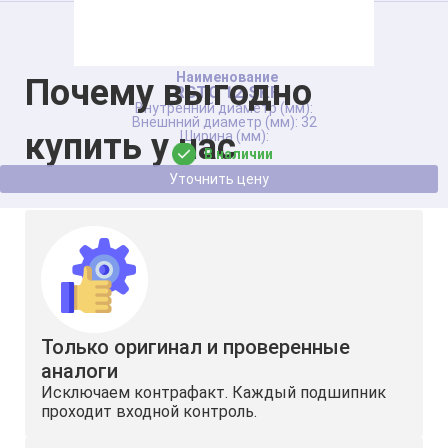
Почему выгодно
RSTO 12 SKF
32
купить у нас
В наличии
Уточнить цену
Только оригинал и проверенные
аналоги
Исключаем контрафакт. Каждый подшипник
проходит входной контроль.