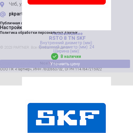
Члб, ул. Строительная 11
pkpartnershop@gmail.com
Публичная оферта
Настройки cookie
Политика обработки персональных данных
RSTO 8 TN SKF
24
© 2023 PARTNER. Все права защищены
В наличии
Дизайн и разработка
Nice’
N
’Easy
Уточнить цену
ООО ПК «Партнер», ИНН 7802863702, ОГРН 1147847215922