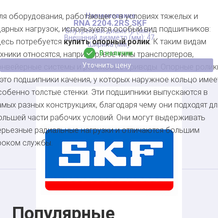
ля оборудования, работающего в условиях тяжелых и
RNA 2204.2RS SKF
дарных нагрузок, используется особый вид подшипников:
47
десь потребуется
купить опорный ролик
. К таким видам
В наличии
ехники относятся, например, все типы транспортеров,
Уточнить цену
онвейерные системы и роликовые приводы. Опорные ролик
 это подшипники качения, у которых наружное кольцо имее
собенно толстые стенки. Эти подшипники выпускаются в
амых разных конструкциях, благодаря чему они подходят дл
ольшей части рабочих условий. Они могут выдерживать
ерьезные радиальные нагрузки и отличаются большим
роком службы.
Популярные