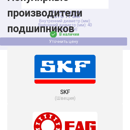
производители
RSTO 17 SKF
подшипников
40
В наличии
Уточнить цену
SKF
(Швеция)