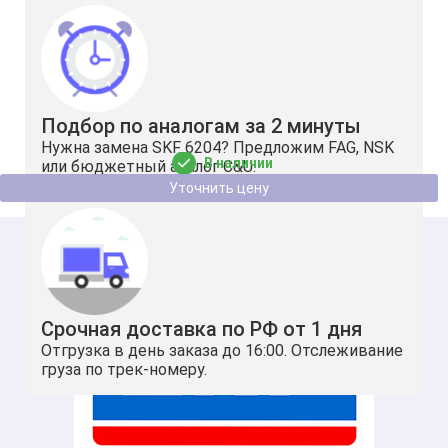
RNA 2201.2RS SKF
Подбор по аналогам за 2 минуты
32
Нужна замена SKF 6204? Предложим FAG, NSK
В наличии
или бюджетный аналог C&U.
Уточнить цену
Срочная доставка по РФ от 1 дня
Отгрузка в день заказа до 16:00. Отслеживание
груза по трек-номеру.