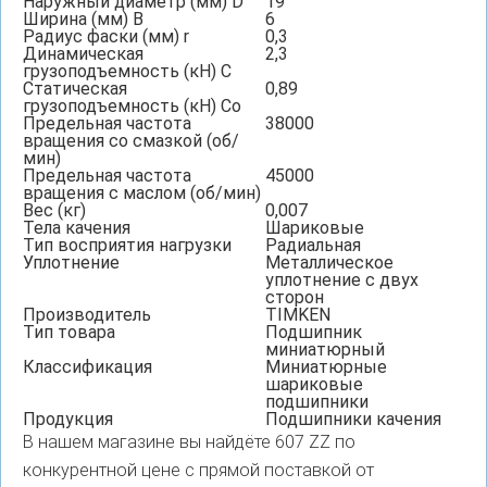
Наружный диаметр (мм) D
19
Ширина (мм) B
6
Радиус фаски (мм) r
0,3
Динамическая
2,3
грузоподъемность (кН) C
Статическая
0,89
грузоподъемность (кН) Co
Предельная частота
38000
вращения со смазкой (об/
мин)
Предельная частота
45000
вращения с маслом (об/мин)
Вес (кг)
0,007
Тела качения
Шариковые
Тип восприятия нагрузки
Радиальная
Уплотнение
Металлическое
уплотнение с двух
сторон
Производитель
TIMKEN
Тип товара
Подшипник
миниатюрный
Классификация
Миниатюрные
шариковые
подшипники
Продукция
Подшипники качения
В нашем магазине вы найдёте 607 ZZ по
конкурентной цене с прямой поставкой от