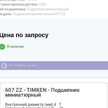
трана производитель
США
ип подшипника
Подшипник миниатюрный
Модель
Подшипник миниатюрный 607 ZZ
Цена по запросу
В наличии
Уточнить цену
607 ZZ - TIMKEN - Подшипник
миниатюрный
Внутренний диаметр (мм) d
7