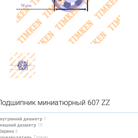
Подшипник миниатюрный 607 ZZ
нутренний диаметр
7
нешний диаметр
19
ирина
6
роизводитель
Timken