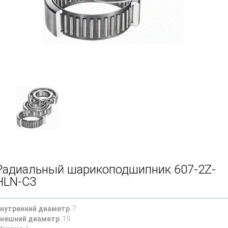
Радиальный шарикоподшипник 607-2Z-
HLN-C3
нутренний диаметр
7
нешний диаметр
19