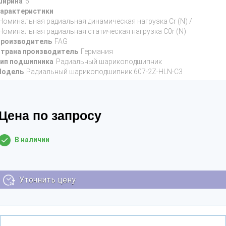
ирина
6
арактеристики
Номинальная радиальная динамическая нагрузка Cr (N) /
Номинальная радиальная статическая нагрузка C0r (N)
роизводитель
FAG
трана производитель
Германия
ип подшипника
Радиальный шарикоподшипник
Модель
Радиальный шарикоподшипник 607-2Z-HLN-C3
Цена по запросу
В наличии
Уточнить цену