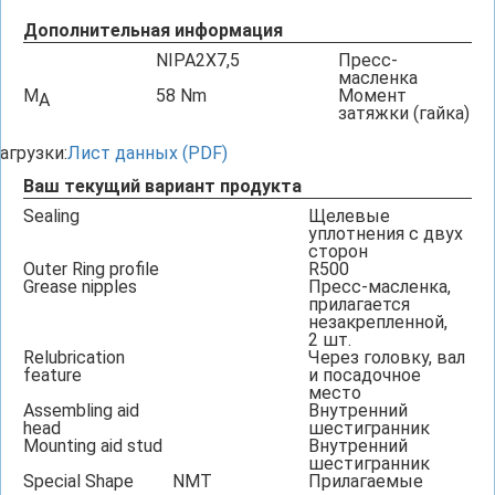
Дополнительная информация
NIPA2X7,5
Пресс-
масленка
M
58
Nm
Момент
A
затяжки (гайка)
агрузки:
Лист данных (PDF)
Ваш текущий вариант продукта
Sealing
Щелевые
уплотнения с двух
сторон
Outer Ring profile
R500
Grease nipples
Пресс-масленка,
прилагается
незакрепленной,
2 шт.
Relubrication
Через головку, вал
feature
и посадочное
место
Assembling aid
Внутренний
head
шестигранник
Mounting aid stud
Внутренний
шестигранник
Special Shape
NMT
Прилагаемые