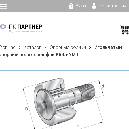
Вход
Регистрация
Главная
Каталог
Опорные ролики
Игольчатый
опорный ролик с цапфой KR35-NMT