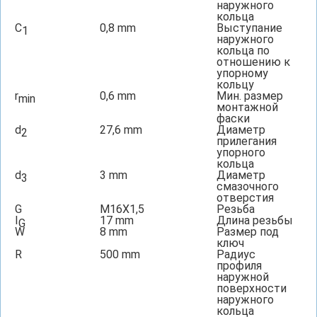
наружного
кольца
C
0,8
mm
Выступание
1
наружного
кольца по
отношению к
упорному
кольцу
r
0,6
mm
Мин. размер
min
монтажной
фаски
d
27,6
mm
Диаметр
2
прилегания
упорного
кольца
d
3
mm
Диаметр
3
смазочного
отверстия
G
M16X1,5
Резьба
I
17
mm
Длина резьбы
G
W
8
mm
Размер под
ключ
R
500
mm
Радиус
профиля
наружной
поверхности
наружного
кольца