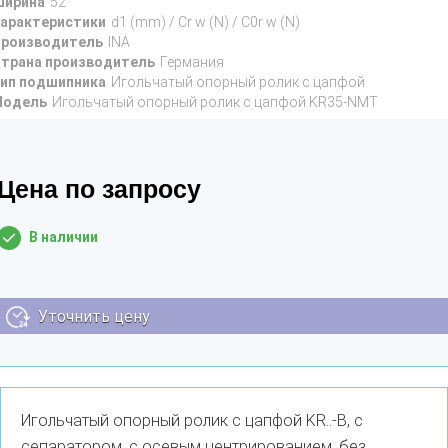
ирина
52
арактеристики
d1 (mm) / Cr w (N) / C0r w (N)
роизводитель
INA
трана производитель
Германия
ип подшипника
Игольчатый опорный ролик с цапфой
Модель
Игольчатый опорный ролик с цапфой KR35-NMT
Цена по запросу
В наличии
Уточнить цену
Игольчатый опорный ролик с цапфой KR..-B, с
сепаратором, с осевым центрированием, без