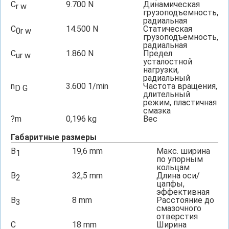
C
9.700
N
Динамическая
r w
грузоподъемность,
радиальная
C
14.500
N
Статическая
0r w
грузоподъемность,
радиальная
C
1.860
N
Предел
ur w
усталостной
нагрузки,
радиальный
n
3.600
1/min
Частота вращения,
D G
длительный
режим, пластичная
смазка
?m
0,196
kg
Вес
Габаритные размеры
B
19,6
mm
Макс. ширина
1
по упорным
кольцам
B
32,5
mm
Длина оси/
2
цапфы,
эффективная
B
8
mm
Расстояние до
3
смазочного
отверстия
C
18
mm
Ширина