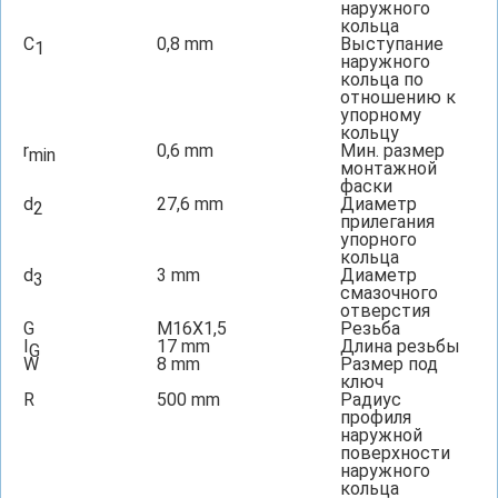
наружного
кольца
C
0,8
mm
Выступание
1
наружного
кольца по
отношению к
упорному
кольцу
r
0,6
mm
Мин. размер
min
монтажной
фаски
d
27,6
mm
Диаметр
2
прилегания
упорного
кольца
d
3
mm
Диаметр
3
смазочного
отверстия
G
M16X1,5
Резьба
I
17
mm
Длина резьбы
G
W
8
mm
Размер под
ключ
R
500
mm
Радиус
профиля
наружной
поверхности
наружного
кольца