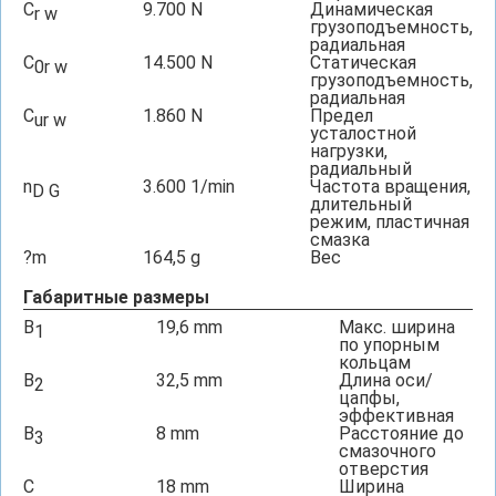
C
9.700
N
Динамическая
r w
грузоподъемность,
радиальная
C
14.500
N
Статическая
0r w
грузоподъемность,
радиальная
C
1.860
N
Предел
ur w
усталостной
нагрузки,
радиальный
n
3.600
1/min
Частота вращения,
D G
длительный
режим, пластичная
смазка
?m
164,5
g
Вес
Габаритные размеры
B
19,6
mm
Макс. ширина
1
по упорным
кольцам
B
32,5
mm
Длина оси/
2
цапфы,
эффективная
B
8
mm
Расстояние до
3
смазочного
отверстия
C
18
mm
Ширина