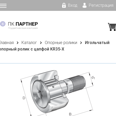
Вход
Регистрация
Главная
Каталог
Опорные ролики
Игольчатый
опорный ролик с цапфой KR35-X