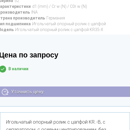
ирина
52
арактеристики
d1 (mm) / Cr w (N) / C0r w (N)
роизводитель
INA
трана производитель
Германия
ип подшипника
Игольчатый опорный ролик с цапфой
Модель
Игольчатый опорный ролик с цапфой KR35-X
Цена по запросу
В наличии
Уточнить цену
Игольчатый опорный ролик с цапфой KR..-B, с
сепаратором, с осевым центрированием, без