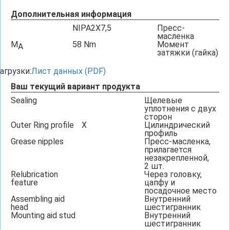
Дополнительная информация
NIPA2X7,5
Пресс-
масленка
M
58
Nm
Момент
A
затяжки (гайка)
агрузки:
Лист данных (PDF)
Ваш текущий вариант продукта
Sealing
Щелевые
уплотнения с двух
сторон
Outer Ring profile
X
Цилиндрический
профиль
Grease nipples
Пресс-масленка,
прилагается
незакрепленной,
2 шт.
Relubrication
Через головку,
feature
цапфу и
посадочное место
Assembling aid
Внутренний
head
шестигранник
Mounting aid stud
Внутренний
шестигранник