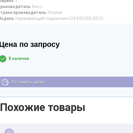
ирина
5
роизводитель
Beco
трана производитель
Италия
Модель
Нержавеющий подшипник 624 BSS2RS BECO
Цена по запросу
В наличии
Уточнить цену
Похожие товары