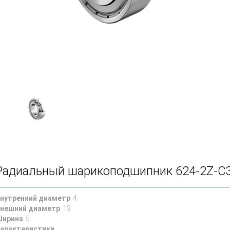
Радиальный шарикоподшипник 624-2Z-C
нутренний диаметр
4
нешний диаметр
13
ирина
5
арактеристики