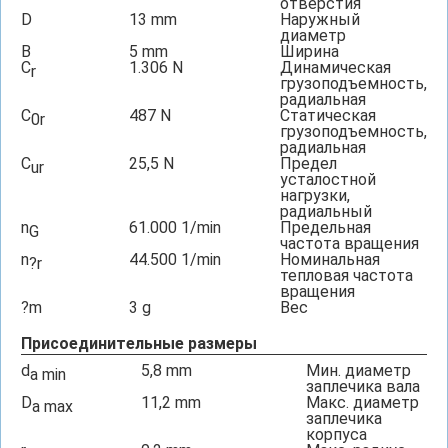
отверстия
D
13
mm
Наружный
диаметр
B
5
mm
Ширина
C
1.306
N
Динамическая
r
грузоподъемность,
радиальная
C
487
N
Статическая
0r
грузоподъемность,
радиальная
C
25,5
N
Предел
ur
усталостной
нагрузки,
радиальный
n
61.000
1/min
Предельная
G
частота вращения
n
44.500
1/min
Номинальная
?r
тепловая частота
вращения
?m
3
g
Вес
Присоединительные размеры
d
5,8
mm
Мин. диаметр
a min
заплечика вала
D
11,2
mm
Макс. диаметр
a max
заплечика
корпуса