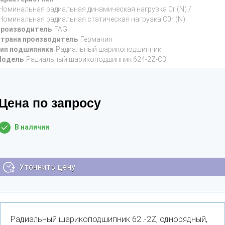
Номинальная радиальная динамическая нагрузка Cr (N) /
Номинальная радиальная статическая нагрузка C0r (N)
роизводитель
FAG
трана производитель
Германия
ип подшипника
Радиальный шарикоподшипник
Модель
Радиальный шарикоподшипник 624-2Z-C3
Цена по запросу
В наличии
Уточнить цену
Радиальный шарикоподшипник 62..-2Z, однорядный,