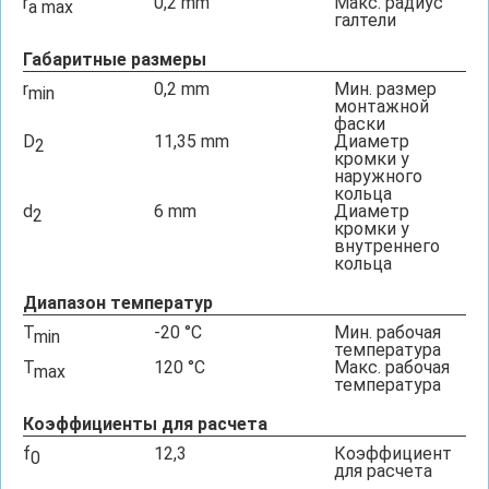
r
0,2
mm
Макс. радиус
a max
галтели
Габаритные размеры
r
0,2
mm
Мин. размер
min
монтажной
фаски
D
11,35
mm
Диаметр
2
кромки у
наружного
кольца
d
6
mm
Диаметр
2
кромки у
внутреннего
кольца
Диапазон температур
T
-20
°C
Мин. рабочая
min
температура
T
120
°C
Макс. рабочая
max
температура
Коэффициенты для расчета
f
12,3
Коэффициент
0
для расчета