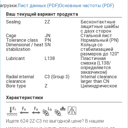
агрузки:
Лист данных (PDF)
Основные частоты (PDF)
Ваш текущий вариант продукта
Sealing
2Z
Бесконтактные
защитные шайбы
с двух сторон
Cage
JN
Стальной лист
Tolerance class
PN
Нормальный (PN)
Dimensional / heat
SN
Кольца со
stabilization
стабилизацией
размеров до 120°
Lubricant
L138
Пластичная
смазка (L138/
определяется
заказчиком)
Radial internal
C3 (Group 3)
Internal clearance
clearance
larger than CN
Bore type
Z
Цилиндрическое
Характеристики
Ищете 624-2Z-C3 по выгодной цене? В нашем