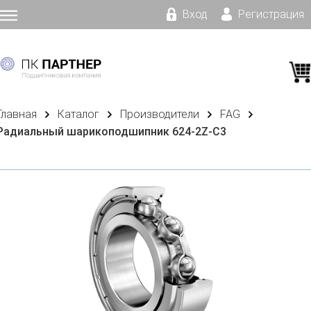
Вход
Регистрация
Главная
Каталог
Производители
FAG
Радиальный шарикоподшипник 624-2Z-C3