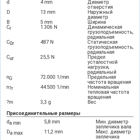
d
4
mm
Диаметр
отверстия
D
13
mm
Наружный
диаметр
B
5
mm
Ширина
C
1.306
N
Динамическая
r
грузоподъемность,
радиальная
C
487
N
Статическая
0r
грузоподъемность,
радиальная
C
25,5
N
Предел
ur
усталостной
нагрузки,
радиальный
n
72.000
1/min
Предельная
G
частота вращения
n
44.500
1/min
Номинальная
?r
тепловая частота
вращения
?m
3,3
g
Вес
Присоединительные размеры
d
5,8
mm
Мин. диаметр
a min
заплечика вала
D
11,2
mm
Макс. диаметр
a max
заплечика