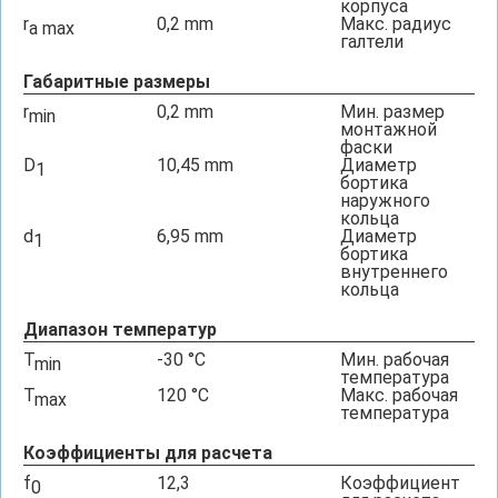
корпуса
r
0,2
mm
Макс. радиус
a max
галтели
Габаритные размеры
r
0,2
mm
Мин. размер
min
монтажной
фаски
D
10,45
mm
Диаметр
1
бортика
наружного
кольца
d
6,95
mm
Диаметр
1
бортика
внутреннего
кольца
Диапазон температур
T
-30
°C
Мин. рабочая
min
температура
T
120
°C
Макс. рабочая
max
температура
Коэффициенты для расчета
f
12,3
Коэффициент
0