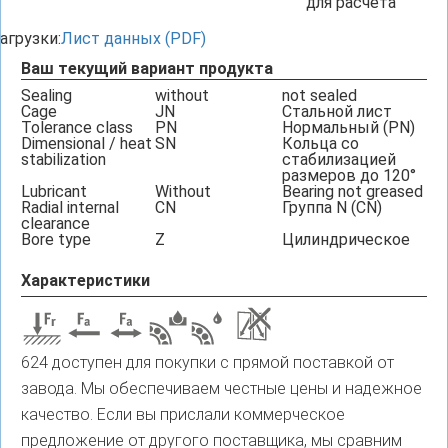
для расчета
агрузки:
Лист данных (PDF)
Ваш текущий вариант продукта
Sealing
without
not sealed
Cage
JN
Стальной лист
Tolerance class
PN
Нормальный (PN)
Dimensional / heat
SN
Кольца со
stabilization
стабилизацией
размеров до 120°
Lubricant
Without
Bearing not greased
Radial internal
CN
Группа N (CN)
clearance
Bore type
Z
Цилиндрическое
Характеристики
624 доступен для покупки с прямой поставкой от
завода. Мы обеспечиваем честные цены и надежное
качество. Если вы прислали коммерческое
предложение от другого поставщика, мы сравним