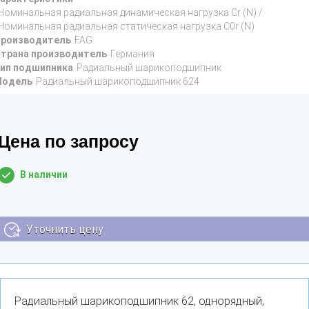
Номинальная радиальная динамическая нагрузка Cr (N) /
Номинальная радиальная статическая нагрузка C0r (N)
роизводитель
FAG
трана производитель
Германия
ип подшипника
Радиальный шарикоподшипник
Модель
Радиальный шарикоподшипник 624
Цена по запросу
В наличии
Уточнить цену
Радиальный шарикоподшипник 62, однорядный,