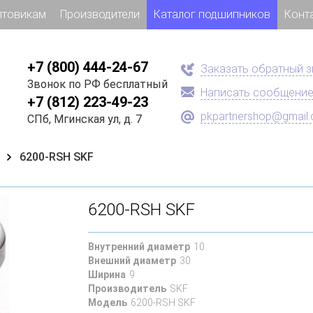
птовикам
Производители
Каталог подшипников
Конт
+7 (800) 444-24-67
Заказать обратный 
Звонок по РФ бесплатный
Написать сообщени
+7 (812) 223-49-23
pkpartnershop@gmail
СПб, Мгинская ул, д. 7
6200-RSH SKF
6200-RSH SKF
Внутренний диаметр
10
Внешний диаметр
30
Ширина
9
Производитель
SKF
Модель
6200-RSH SKF