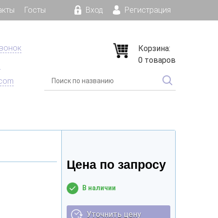
акты
Госты
Вход
Регистрация
звонок
Корзина:
0 товаров
е
.com
Цена по запросу
В наличии
Уточнить цену