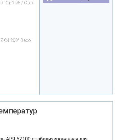
 °C): 1,96 / Стат.
Z C4 200° Beco
емператур
ь AISI 52100 стабилизированная для