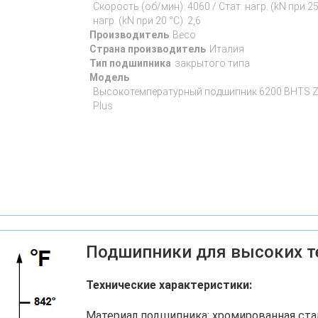
Скорость (об/мин): 4060 / Стат. нагр. (kN при 250
нагр. (kN при 20 °C): 2,6
Производитель
Beco
Страна производитель
Италия
Тип подшипника
закрытого типа
Модель
Высокотемпературный подшипник 6200 BHTS Z
Plus
Подшипники для высоких т
Технические характеристики:
Материал подшипника: хромированная стал