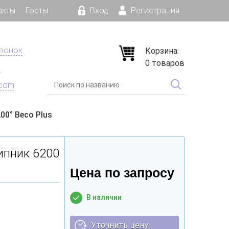
акты
Госты
Вход
Регистрация
звонок
Корзина:
0 товаров
е
.com
0° Beco Plus
пник 6200
Цена по запросу
В наличии
Уточнить цену