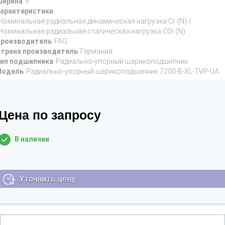
ирина
9
арактеристики
Номинальная радиальная динамическая нагрузка Cr (N) /
Номинальная радиальная статическая нагрузка C0r (N)
роизводитель
FAG
трана производитель
Германия
ип подшипника
Радиально-упорный шарикоподшипник
Модель
Радиально-упорный шарикоподшипник 7200-B-XL-TVP-UA
Цена по запросу
В наличии
Уточнить цену