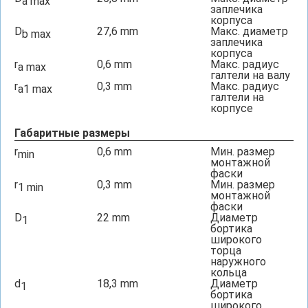
a max
заплечика
корпуса
D
27,6
mm
Макс. диаметр
b max
заплечика
корпуса
r
0,6
mm
Макс. радиус
a max
галтели на валу
r
0,3
mm
Макс. радиус
a1 max
галтели на
корпусе
Габаритные размеры
r
0,6
mm
Мин. размер
min
монтажной
фаски
r
0,3
mm
Мин. размер
1 min
монтажной
фаски
D
22
mm
Диаметр
1
бортика
широкого
торца
наружного
кольца
d
18,3
mm
Диаметр
1
бортика
широкого