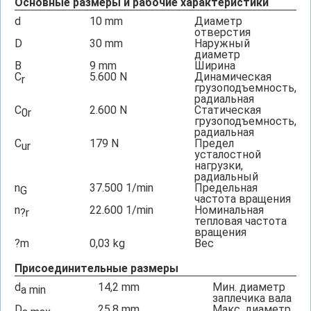
Основные размеры и рабочие характеристики
d
10
mm
Диаметр
отверстия
D
30
mm
Наружный
диаметр
B
9
mm
Ширина
C
5.600
N
Динамическая
r
грузоподъемность,
радиальная
C
2.600
N
Статическая
0r
грузоподъемность,
радиальная
C
179
N
Предел
ur
усталостной
нагрузки,
радиальный
n
37.500
1/min
Предельная
G
частота вращения
n
22.600
1/min
Номинальная
?r
тепловая частота
вращения
?m
0,03
kg
Вес
Присоединительные размеры
d
14,2
mm
Мин. диаметр
a min
заплечика вала
D
25,8
mm
Макс. диаметр