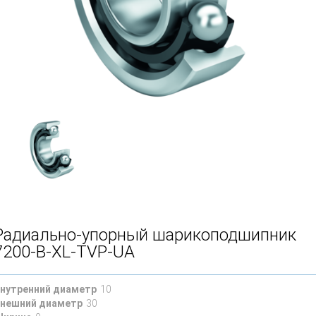
Радиально-упорный шарикоподшипник
7200-B-XL-TVP-UA
нутренний диаметр
10
нешний диаметр
30