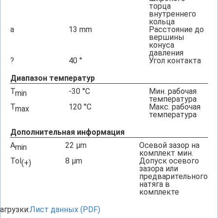
торца
внутреннего
кольца
a
13
mm
Расстояние до
вершины
конуса
давления
?
40
°
Угол контакта
Диапазон температур
T
-30
°C
Мин. рабочая
min
температура
T
120
°C
Макс. рабочая
max
температура
Дополнительная информация
A
22
µm
Осевой зазор на
min
комплект мин.
Tol
8
µm
Допуск осевого
(+)
зазора или
предварительного
натяга в
комплекте
агрузки:
Лист данных (PDF)