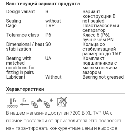
Ваш текущий вариант продукта
Design variant
B
Вариант
конструкции B
Sealing
without
not sealed
Cage
TVP
Пластмассовый
сепаратор
Tolerance class
P6
Класс 6 (P6),
лучше чем PN
Dimensional / heat
S0
Кольца со
stabilization
стабилизацией
размеров до 150°
Bearing with
UA
Комплект
matched
подшипников с
conditions for
малым осевым
fitting in pairs
зазором
Lubricant
Without
Bearing not greased
Характеристики
В нашем магазине доступен 7200-B-XL-TVP-UA с
прямой поставкой от производителя. Это позволяет
нам гарантировать конкурентные цены и высокое