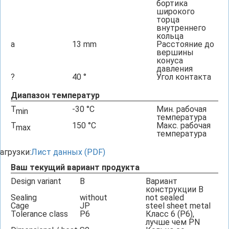
бортика
широкого
торца
внутреннего
кольца
a
13
mm
Расстояние до
вершины
конуса
давления
?
40
°
Угол контакта
Диапазон температур
T
-30
°C
Мин. рабочая
min
температура
T
150
°C
Макс. рабочая
max
температура
агрузки:
Лист данных (PDF)
Ваш текущий вариант продукта
Design variant
B
Вариант
конструкции B
Sealing
without
not sealed
Cage
JP
steel sheet metal
Tolerance class
P6
Класс 6 (P6),
лучше чем PN