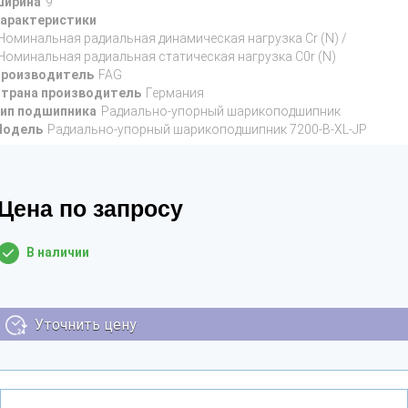
ирина
9
арактеристики
Номинальная радиальная динамическая нагрузка Cr (N) /
Номинальная радиальная статическая нагрузка C0r (N)
роизводитель
FAG
трана производитель
Германия
ип подшипника
Радиально-упорный шарикоподшипник
Модель
Радиально-упорный шарикоподшипник 7200-B-XL-JP
Цена по запросу
В наличии
Уточнить цену