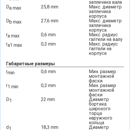
заплечика вала
D
25,8
mm
Макс. диаметр
a max
заплечика
корпуса
D
27,6
mm
Макс. диаметр
b max
заплечика
корпуса
r
0,6
mm
Макс. радиус
a max
галтели на валу
r
0,3
mm
Макс. радиус
a1 max
галтели на
корпусе
Габаритные размеры
r
0,6
mm
Мин. размер
min
монтажной
фаски
r
0,3
mm
Мин. размер
1 min
монтажной
фаски
D
22
mm
Диаметр
1
бортика
широкого
торца
наружного
кольца
d
18,3
mm
Диаметр
1