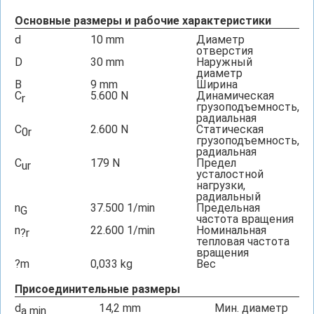
Основные размеры и рабочие характеристики
d
10
mm
Диаметр
отверстия
D
30
mm
Наружный
диаметр
B
9
mm
Ширина
C
5.600
N
Динамическая
r
грузоподъемность,
радиальная
C
2.600
N
Статическая
0r
грузоподъемность,
радиальная
C
179
N
Предел
ur
усталостной
нагрузки,
радиальный
n
37.500
1/min
Предельная
G
частота вращения
n
22.600
1/min
Номинальная
?r
тепловая частота
вращения
?m
0,033
kg
Вес
Присоединительные размеры
d
14,2
mm
Мин. диаметр
a min