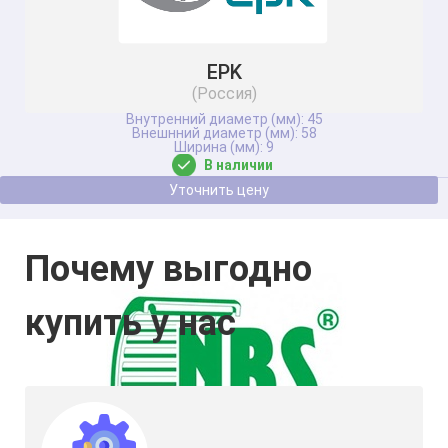
EPK
(Россия)
Подшипник NKX45-Z NBS
45
58
9
В наличии
Уточнить цену
Почему выгодно
купить у нас