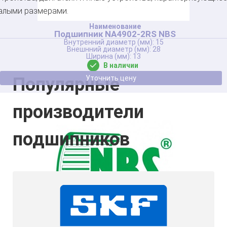
алыми размерами.
Подшипник NA4902-2RS NBS
15
28
13
В наличии
Популярные
Уточнить цену
производители
подшипников