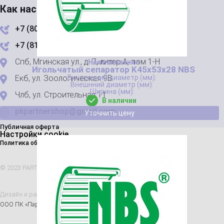
Как нас найти
+7 (800) 444-24-67
+7 (812) 223-49-23
Спб, Мгинская ул., д. 7, литер А, пом 1-Н
Игольчатый сепаратор K45x53x28 NBS
Екб, ул. Зоологическая 9В
Члб, ул. Строительная 11
В наличии
pkpartnershop@gmail.com
Уточнить цену
Публичная оферта
Настройки cookie
Политика обработки персональных данных
© 2023 PARTNER. Все права защищены
Дизайн и разработка
Nice’
N
’Easy
ООО ПК «Партнер», ИНН 7802863702, ОГРН 1147847215922