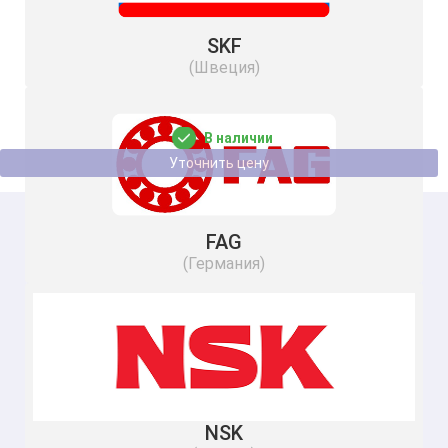
SKF
(Швеция)
Кольцо GS81214 NBS
В наличии
Уточнить цену
FAG
(Германия)
NSK