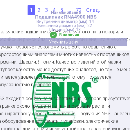
1
2
3
4
5
...
72
След.
Подшипник RNA4900 NBS
14
22
13
тальянские подшипники NBS игольчатого типа покорили
В наличии
оссийский рынок благодаря доступной цене, что в некотор
Уточнить цену
лучаях позволяет сэкономить до 50% по сравнению с
орогостоящими аналогами многих известных поставщиков
ермании, Швеции, Японии. Качество изделий этой марки
ступает качеству менее доступных аналогов, но тем не мен
читается удовлетворительным и потому пользуется
опулярностью в Европе.
BS входит в состав Italcuscinetti Group, которая присутствуе
а рынке около тридцати лет и непрерывно растет и
асширяет зону своего присутствия. Продукция NBS нацелен
а оборудование для печати и упаковки, электрические
стройства, двигатели и иные устройства, характеризующие