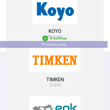
Подшипник NKIB5912 NBS
60
KOYO
85
68
(Япония)
В наличии
Уточнить цену
TIMKEN
(США)