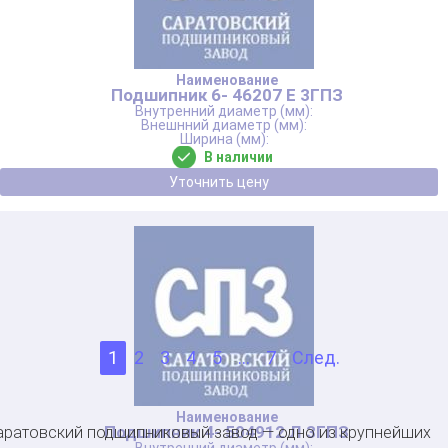
Подшипник 6- 46207 Е 3ГПЗ
В наличии
Уточнить цену
1
2
3
4
5
...
7
След.
Подшипник 4- 504912 Л 3ГПЗ
аратовский подшипниковый завод — одно из крупнейших