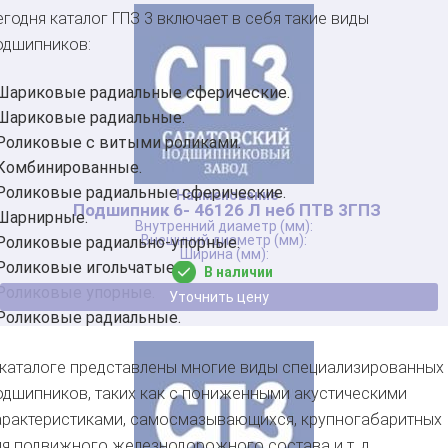
егодня каталог ГПЗ 3 включает в себя такие виды
одшипников:
Шариковые радиальные сферические.
Шариковые радиальные.
Роликовые с витыми роликами.
Комбинированные.
Роликовые радиальные сферические.
Подшипник 6- 46126 Л неб ПТВ 3ГПЗ
Шарнирные.
Роликовые радиально-упорные.
Роликовые игольчатые.
В наличии
Роликовые упорные.
Уточнить цену
Роликовые радиальные.
 каталоге представлены многие виды специализированных
одшипников, таких как с пониженными акустическими
арактеристиками, самосмазывающихся, крупногабаритных
ля подвижного железнодорожного состава и т. д.