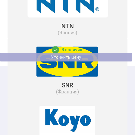
NTN
Подшипник 2- 46306 Л 3ГПЗ
(Япония)
В наличии
Уточнить цену
SNR
(Франция)
Подшипник 46134 Л ПТВ 3ГПЗ