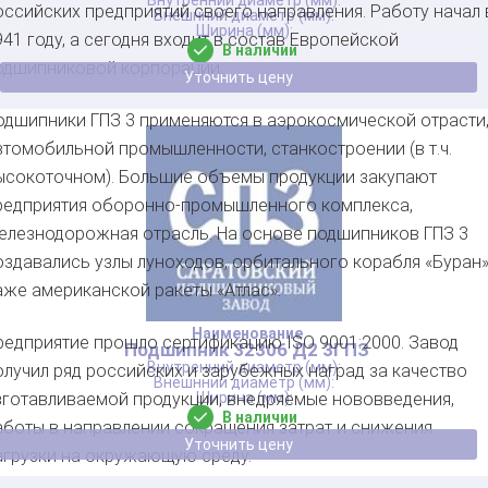
оссийских предприятий своего направления. Работу начал 
941 году, а сегодня входит в состав Европейской
В наличии
одшипниковой корпорации.
Уточнить цену
одшипники ГПЗ 3 применяются в аэрокосмической отрасти
втомобильной промышленности, станкостроении (в т.ч.
ысокоточном). Большие объемы продукции закупают
редприятия оборонно-промышленного комплекса,
елезнодорожная отрасль. На основе подшипников ГПЗ 3
оздавались узлы луноходов, орбитального корабля «Буран»
аже американской ракеты «Атлас».
редприятие прошло сертификацию ISO 9001:2000. Завод
Подшипник 32306 Д2 3ГПЗ
олучил ряд российских и зарубежных наград за качество
зготавливаемой продукции, внедряемые нововведения,
В наличии
аботы в направлении сокращения затрат и снижения
Уточнить цену
агрузки на окружающую среду.