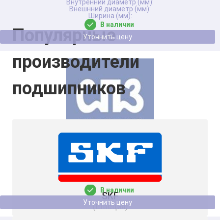
В наличии
Популярные
Уточнить цену
производители
подшипников
Подшипник 6(П)- 42208 М 3ГПЗ
В наличии
SKF
Уточнить цену
(Швеция)