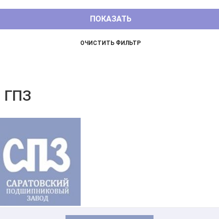
3 ГПЗ