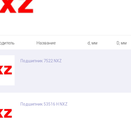
одитель
Название
d, мм
D, мм
Подшипник 7522 NXZ
Подшипник 53516 Н NXZ