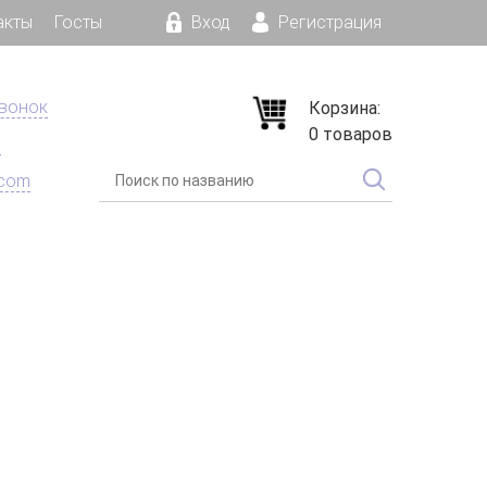
акты
Госты
Вход
Регистрация
звонок
Корзина:
0 товаров
е
.com