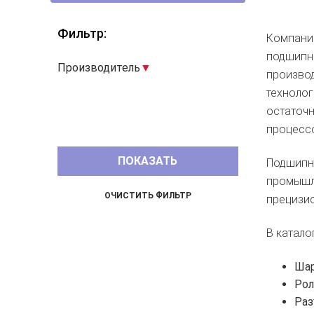
Фильтр:
Компания
подшипни
Производитель
произво
технолог
остаточн
процесс
Подшипн
промышле
прецизио
В катало
Шар
Рол
Раз