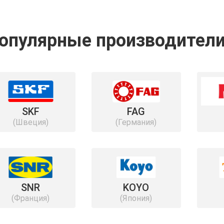
опулярные производител
SKF
FAG
(Швеция)
(Германия)
SNR
KOYO
(Франция)
(Япония)