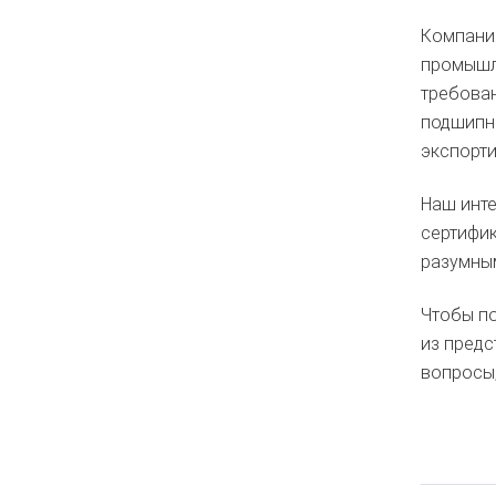
Компания
промышле
требован
подшипни
экспорти
Наш инт
сертифик
разумным
Чтобы по
из предс
вопросы