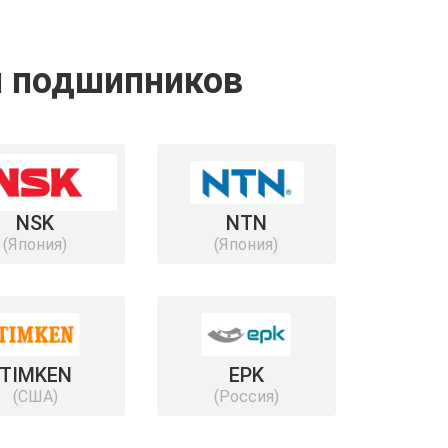
и подшипников
NSK
NTN
(Япония)
(Япония)
TIMKEN
EPK
(США)
(Россия)