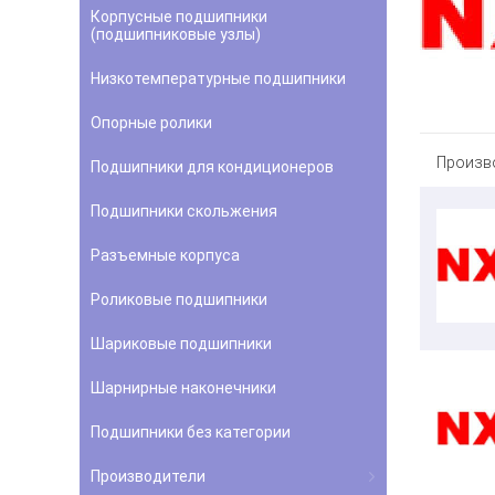
Корпусные подшипники
(подшипниковые узлы)
Низкотемпературные подшипники
Опорные ролики
Произв
Подшипники для кондиционеров
Подшипники скольжения
Разъемные корпуса
Роликовые подшипники
Шариковые подшипники
Шарнирные наконечники
Подшипники без категории
Производители