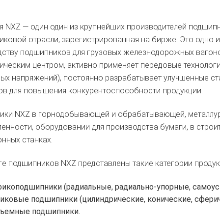
 NXZ — один один из крупнейших производителей подшипн
ковой отрасли, зарегистрированная на бирже. Это одно и
дству подшипников для грузовых железнодорожных вагон
ическим центром, активно применяет передовые технолог
ых напряжений), постоянно разрабатывает улучшенные ст
ов для повышения конкурентоспособности продукции.
ики NXZ в горнодобывающей и обрабатывающей, металлур
нности, оборудовании для производства бумаги, в строите
нных станках.
ге подшипников NXZ представлены такие категории продук
икоподшипники (радиальные, радиально-упорные, самоус
иковые подшипники (цилиндрические, конические, сферич
ъемные подшипники.