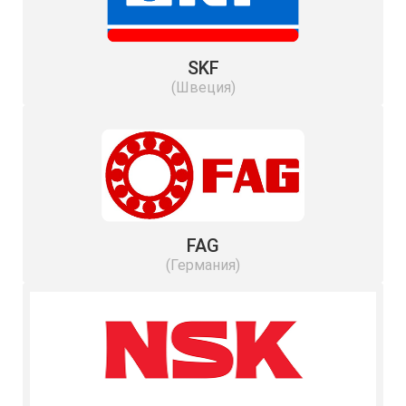
SKF
(Швеция)
FAG
(Германия)