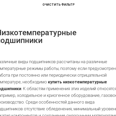
Низкотемпературные
подшипники
азличные виды подшипников рассчитаны на различные
емпературные режимы работы, поэтому если предусмотрен
абота при постоянно или периодически отрицательной
емпературе, необходимо
купить низкотемпературные
одшипники
. К областям применения этих изделий относятся
апример, холодильное и криогенное оборудование, газово
роизводство. Среди особенностей данного вида
одшипников отсутствие обледенения, минимальный уровен
жатия компонентов и сохранение смазочными материалам