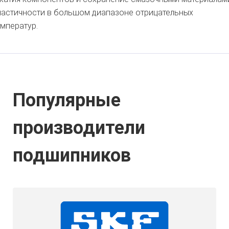
ластичности в большом диапазоне отрицательных
емператур.
Популярные
производители
подшипников