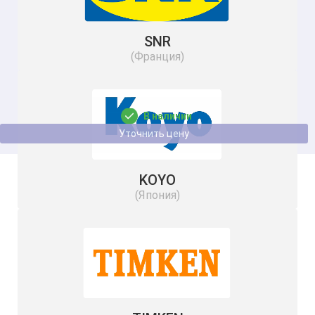
SNR
(Франция)
Подшипник UC 203 BSS 2RS NSF H1 SS
17
47
В наличии
Уточнить цену
KOYO
(Япония)