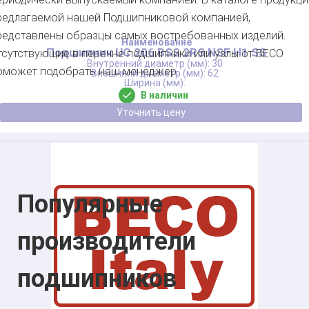
редлагаемой нашей Подшипниковой компанией,
редставлены образцы самых востребованных изделий.
Подшипник UC 206 BSS 2RS NSF H1 SS
тсутствующие в перечне подшипники или узлы от BECO
30
оможет подобрать наш менеджер.
62
В наличии
Уточнить цену
Популярные
производители
подшипников