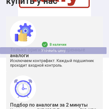
купить у нас
Подшипник UC 201 BSS 2RS NSF H1 SS
12
47
В наличии
Только оригинал и проверенные
Уточнить цену
аналоги
Исключаем контрафакт. Каждый подшипник
проходит входной контроль.
Подбор по аналогам за 2 минуты