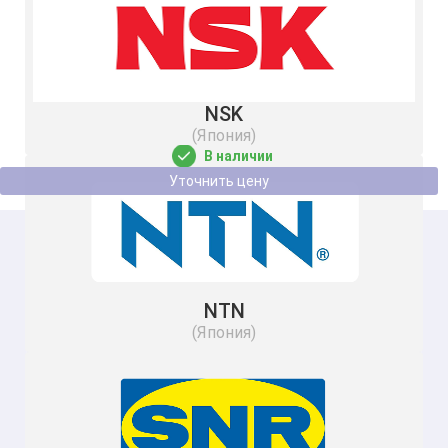
Подшипник UC 204 BSS 2RS NSF H1 SS
20
NSK
47
(Япония)
В наличии
Уточнить цену
NTN
(Япония)