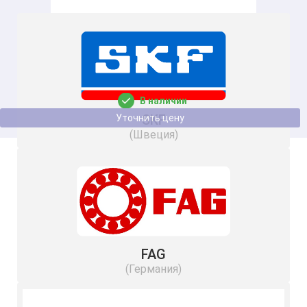
Подшипник UC 205 BSS 2RS NSF H1 SS
25
52
В наличии
SKF
Уточнить цену
(Швеция)
FAG
(Германия)