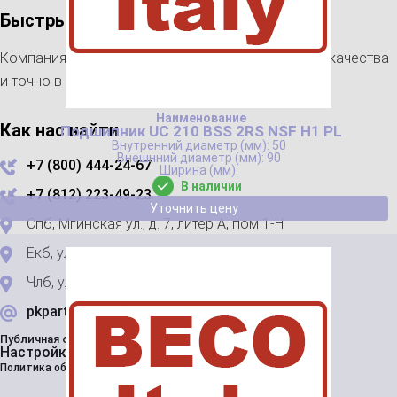
Быстрый поиск
Компания «ПК Партнер» – подшипники высокого качества
и точно в срок!
Как нас найти
Подшипник UC 210 BSS 2RS NSF H1 PL
50
90
+7 (800) 444-24-67
В наличии
+7 (812) 223-49-23
Уточнить цену
Спб, Мгинская ул., д. 7, литер А, пом 1-Н
Екб, ул. Зоологическая 9В
Члб, ул. Строительная 11
pkpartnershop@gmail.com
Публичная оферта
Настройки cookie
Политика обработки персональных данных