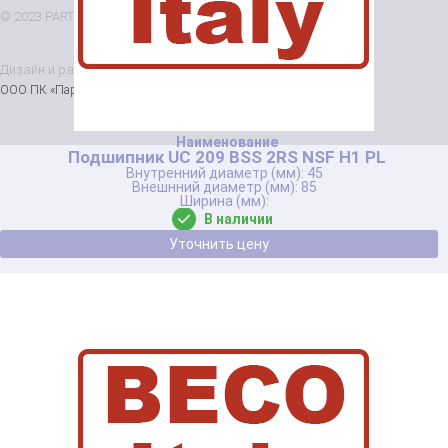
© 2023 PARTNER. Все права защищены
Дизайн и разработка
Nice’
N
’Easy
ООО ПК «Партнер», ИНН 7802863702, ОГРН 1147847215922
Подшипник UC 209 BSS 2RS NSF H1 PL
45
85
В наличии
Уточнить цену