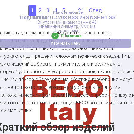
1
2
3
4
5
...
21
След.
Подшипник UC 208 BSS 2RS NSF H1 SS
40
80
ариковые, в том числе, самоустанавливающиеся,
В наличии
ассчитанные на предельно высокие и низкие рабочие
Уточнить цену
емпературы, подшипники BECO разрабатываются и
ыпускаются для решения сложных технических задач. Тип,
ерию изделий выбирают применительно к режимам, в
оторых будет работать устройство, станок, технологическа
иния или другое оборудование. Жесткие требования могут
ыть не только по температурным условиям, но другим
изико-химическим факторам. Например, спросом пользуют
ерии подшипников нержавеющих BECO, как антимагнитных,
ак и магнитных.
Краткий обзор изделий