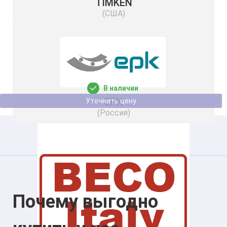
TIMKEN
(США)
Подшипник UC 202 BSS 2RS NSF H1 SS
15
47
В наличии
EPK
Уточнить цену
(Россия)
Почему выгодно