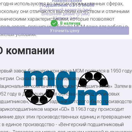
егодня используются во многих промышленных сферах,
Подшипник 6315 MGM
оскольку они отличаются высоким качеством и отличными
ехническими характеристиками, которые позволяют
В наличии
спользовать подшипники бренда MGM даже для работы в
Уточнить цену
яжёлых условиях.
О компании
ервый завод будущего концерна MGM появился в 1950 году
енгрии. Сначала компания называлась иначе –
Национальная компания по ремонту подшипников». Затем в
952 году в Дебрецене был основан «Завод роликовых
одшипников», главной задачей которого было производст
арикоподшипников марки «GD». В 1963 году происходит
лияние двух этих производственных единиц и превращение
х в единое производство - «Венгерский подшипниковый