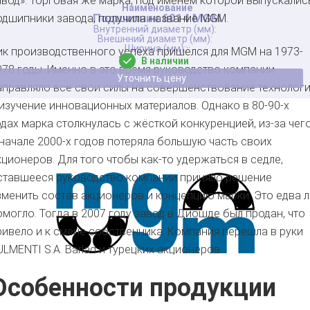
авод». Торговая же марка, под именем которой выпускалис
Подшипник 6014 MGM
одшипники завода, получила название MGM.
ик производственного успеха пришёлся для MGM на 1973-
В наличии
978 годы. Именно в это время руководство компании
Уточнить цену
аправляло все свои силы на совершенствование технолог
 изучение инновационных материалов. Однако в 80-90-х
одах марка столкнулась с жёсткой конкуренцией, из-за чег
 начале 2000-х годов потеряла большую часть своих
кционеров. Для того чтобы как-то удержаться в седле,
ставшееся руководство компании приняло решение
зменить состав акционеров и концепцию марки. Это едва л
омогло. Тогда в 2007 году завод в Диошде был продан, что
ривело и к смене собственника. Компания перешла в руки
ULMENTI S.A. Barlad и турецких акционеров.
Особенности продукции