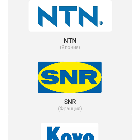
NTN
(Япония)
SNR
(Франция)