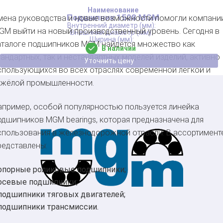
Подшипник 1508 MGM
мена руководства и новые возможности помогли компани
GM выйти на новый производственный уровень. Сегодня в
аталоге подшипников MGM найдётся множество как
В наличии
тандартных, так и нестандартных моделей изделий, активно
Уточнить цену
спользующихся во всех отраслях современной лёгкой и
яжёлой промышленности.
апример, особой популярностью пользуется линейка
одшипников MGM bearings, которая предназначена для
спользования в железнодорожной отрасли. В ассортимент
редставлены:
опорные роликовые подшипники;
осевые подшипники;
подшипники тяговых двигателей;
подшипники трансмиссии.