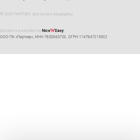
© 2023 PARTNER. Все права защищены
Дизайн и разработка
Nice’
N
’Easy
ООО ПК «Партнер», ИНН 7802863702, ОГРН 1147847215922