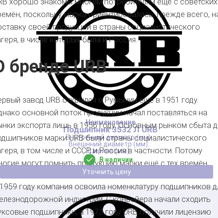
RB хорошо знакомы многим потребителям ещё с советских
ремён, поскольку марка ориентировалась, прежде всего, н
оставку своей продукции в страны социалистического
агеря, в числе которых была и Россия.
О бренде URB
ервый завод URB открылся в Румынии ещё в 1951 году.
днако основной поток продукции начал поставляться на
ынки экспорта лишь в 1956 году. Основным рынком сбыта д
Подшипник 3532 Л URB
одшипников марки URB были страны социалистического
агеря, в том числе и СССР, и Россия в частности. Потому
В наличии
ногие могут помнить продукцию марки ещё с тех времён.
Уточнить цену
 1959 году компания освоила номенклатуру подшипников д
елезнодорожной индустрии. С конвейера начали сходить
уксовые подшипники, а 1973 году URB получили лицензию