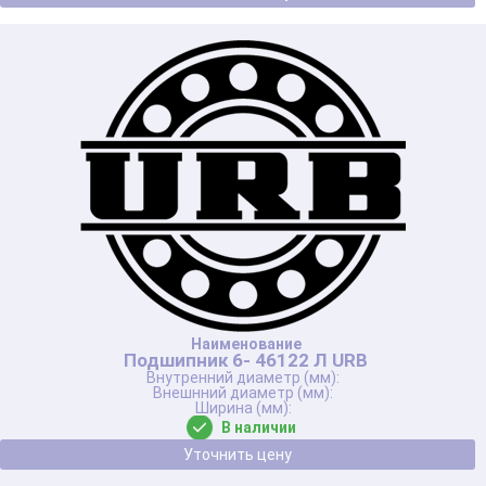
Подшипник 6- 46122 Л URB
В наличии
Уточнить цену