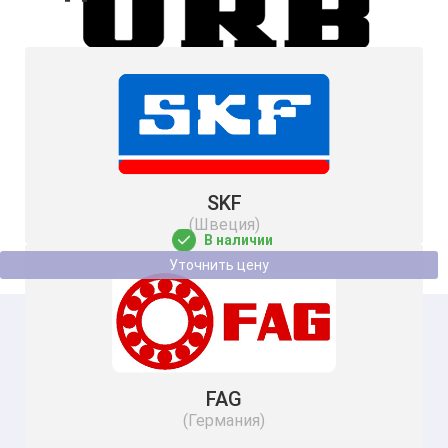
Подшипник 6215 URB
SKF
(Швеция)
В наличии
Уточнить цену
FAG
(Германия)