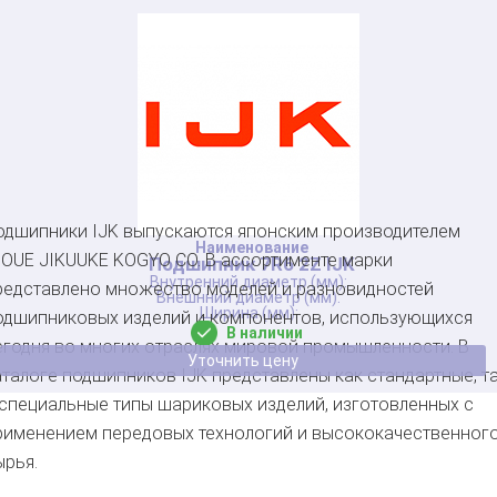
одшипники IJK выпускаются японским производителем
NOUE JIKUUKE KOGYO CO. В ассортименте марки
Подшипник 7R6 2Z IJK
редставлено множество моделей и разновидностей
одшипниковых изделий и компонентов, использующихся
В наличии
егодня во многих отраслях мировой промышленности. В
Уточнить цену
аталоге подшипников IJK представлены как стандартные, т
 специальные типы шариковых изделий, изготовленных с
рименением передовых технологий и высококачественног
ырья.