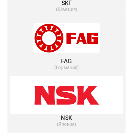
SKF
(Швеция)
FAG
(Германия)
NSK
(Япония)