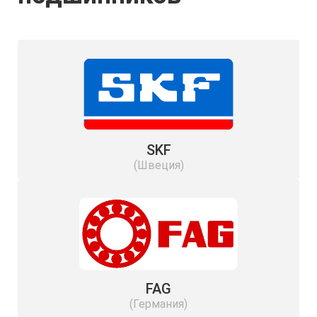
SKF
(Швеция)
FAG
(Германия)