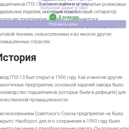
одшипников ГПЗ-13 можно найти и игольчатые роликовые
адиальные изделия, имеющие пластиковый сепаратор.
В наличии
родукция предприятия активно применяется в
Уточнить цену
втомобилестроении, машиностроении, производстве
ытовой техники, сельхозтехники и во многих других
ромышленных отраслях.
История
авод ГПЗ-13 был открыт в 1956 году. Как и многие другие
налогичные предприятия, основной задачей завода было
роизводство подшипников (которые были в дефиците) для
течественной промышленности.
 исчезновением Советского Союза предприятие не было
акрыто. Наоборот, для его сохранения в 1993 году было
ринято решение о преобразовании завода. Он получил нов