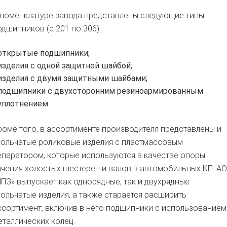
 номенклатуре завода представлены следующие типы
одшипников (с 201 по 306):
открытые подшипники;
изделия с одной защитной шайбой;
изделия с двумя защитными шайбами;
подшипники с двухсторонним резиноармированным
уплотнением.
роме того, в ассортименте производителя представлены и
гольчатые роликовые изделия с пластмассовым
епаратором, которые используются в качестве опоры
ачения холостых шестерен и валов в автомобильных КП. АО
ИПЗ» выпускает как однорядные, так и двухрядные
гольчатые изделия, а также старается расширить
ссортимент, включив в него подшипники с использованием
еталлических колец.