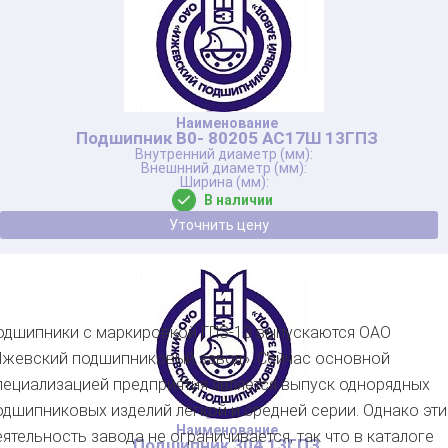
Подшипник В0- 80205 АС17Ш 13ГПЗ
В наличии
Уточнить цену
одшипники с маркировкой ГПЗ-13 выпускаются ОАО
Ижевский подшипниковый завод». Сейчас основной
пециализацией предприятия является выпуск однорядных
одшипниковых изделий лёгкой и средней серии. Однако эт
еятельность завода не ограничивается, так что в каталоге
Подшипник 304 13ГПЗ