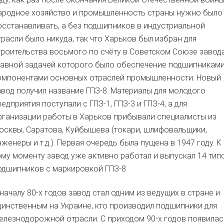
ародное хозяйство и промышленность страны нужно было
осстанавливать, а без подшипников в индустриальной
трасли было никуда, так что Харьков был избран для
троительства восьмого по счёту в Советском Союзе завода
лавной задачей которого было обеспечение подшипниками
омпонентами основных отраслей промышленности. Новый
авод получил название ГПЗ-8. Материалы для молодого
редприятия поступали с ГПЗ-1, ГПЗ-3 и ГПЗ-4, а для
рганизации работы в Харьков прибывали специалисты из
осквы, Саратова, Куйбышева (токари, шлифовальщики,
нженеры и т.д.). Первая очередь была пущена в 1947 году. К
ому моменту завод уже активно работал и выпускал 14 тип
одшипников с маркировкой ГПЗ-8.
 началу 80-х годов завод стал одним из ведущих в стране и
динственным на Украине, кто производил подшипники для
елезнодорожной отрасли. С приходом 90-х годов появилас