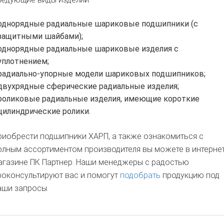
однорядные радиальные шариковые подшипники (с
защитными шайбами);
однорядные радиальные шариковые изделия с
уплотнением;
радиально-упорные модели шариковых подшипников;
двухрядные сферические радиальные изделия;
роликовые радиальные изделия, имеющие короткие
цилиндрические ролики.
риобрести подшипники ХАРП, а также ознакомиться с
олным ассортиментом производителя вы можете в интернет
агазине ПК Партнер. Наши менеджеры с радостью
роконсультируют вас и помогут
подобрать
продукцию под
аши запросы.