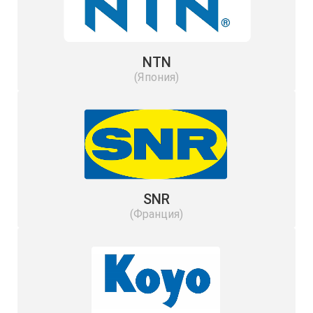
NTN
(Япония)
SNR
(Франция)