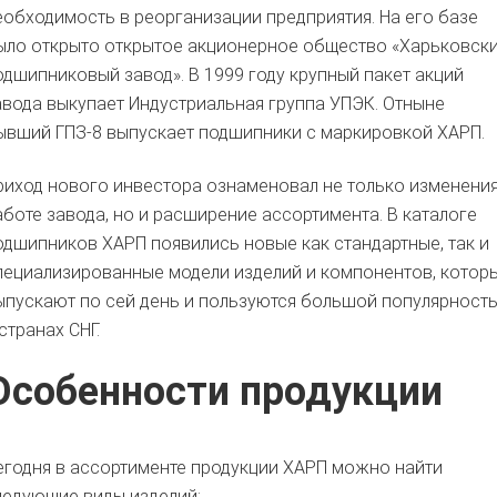
еобходимость в реорганизации предприятия. На его базе
ыло открыто открытое акционерное общество «Харьковск
одшипниковый завод». В 1999 году крупный пакет акций
авода выкупает Индустриальная группа УПЭК. Отныне
ывший ГПЗ-8 выпускает подшипники с маркировкой ХАРП.
риход нового инвестора ознаменовал не только изменения
аботе завода, но и расширение ассортимента. В каталоге
одшипников ХАРП появились новые как стандартные, так и
пециализированные модели изделий и компонентов, котор
ыпускают по сей день и пользуются большой популярност
странах СНГ.
Особенности продукции
егодня в ассортименте продукции ХАРП можно найти
ледующие виды изделий: