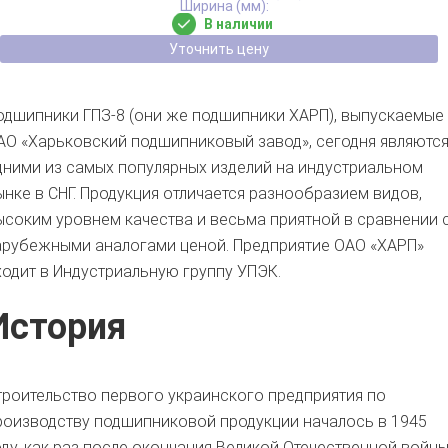
В наличии
Уточнить цену
одшипники ГПЗ-8 (они же подшипники ХАРП), выпускаемые
АО «Харьковский подшипниковый завод», сегодня являютс
дними из самых популярных изделий на индустриальном
ынке в СНГ. Продукция отличается разнообразием видов,
ысоким уровнем качества и весьма приятной в сравнении 
арубежными аналогами ценой. Предприятие ОАО «ХАРП»
ходит в Индустриальную группу УПЭК.
История
троительство первого украинского предприятия по
роизводству подшипниковой продукции началось в 1945
оду, как раз после окончания Великой Отечественной войны