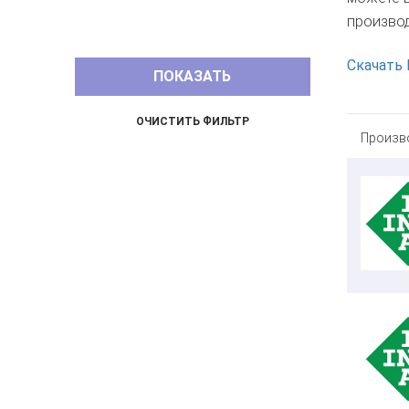
производ
Скачать 
Произв