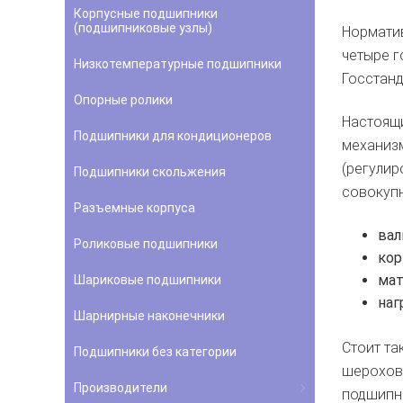
Корпусные подшипники
(подшипниковые узлы)
Норматив
четыре г
Низкотемпературные подшипники
Госстанд
Опорные ролики
Настоящи
Подшипники для кондиционеров
механизм
(регулир
Подшипники скольжения
совокупн
Разъемные корпуса
вал
Роликовые подшипники
кор
мат
Шариковые подшипники
наг
Шарнирные наконечники
Стоит та
Подшипники без категории
шерохова
Производители
подшипни