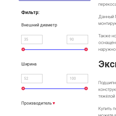
перекоса
Фильтр:
Данный Г
монтирую
Внешний диаметр
Также но
оснащённ
наружно
Экс
Ширина
Подшипни
конструк
тяжёлой
Производитель
Купить
п
можете в