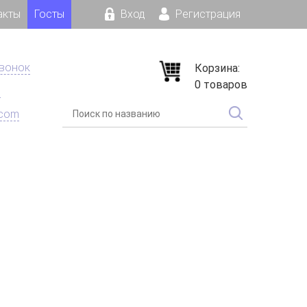
акты
Госты
Вход
Регистрация
звонок
Корзина:
0 товаров
е
.com