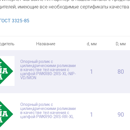
ителей, имеющие все необходимые сертификаты качества 
ГОСТ 3325-85
одитель
Название
d, мм
D, мм
Опорный ролик с
цилиндрическими роликами
в качестве тел качения с
1
80
цапфой PWKR80-2RS-XL-NIP-
VD/MON
Опорный ролик с
цилиндрическими роликами
в качестве тел качения с
1
90
цапфой PWKR90-2RS-RR-XL