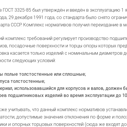
 ГОСТ 3325-85 был утверждён и введён в эксплуатацию 1 я
ода, 29 декабря 1991 года, со стандарта было снято огран
арта СССР. Комплекс нормативов получил переиздание в ма
й комплекс требований регулирует производство подшип
ов, посадочные поверхности и торцы опоры которых пре
овка касается только изделий с номинальным диаметров д
ости следующих условий:
ы полые толстостенные или сплошные;
пуса толстостенные;
ериал, использовавшийся для корпусов и валов, должен 
рев подшипниковых изделий во время эксплуатации до 1
кже учитывать, что данный комплекс нормативов устанавли
тости, допустимые значения отклонения по форме и пол
ки и опорных торцовых поверхностей (сюда же входят до