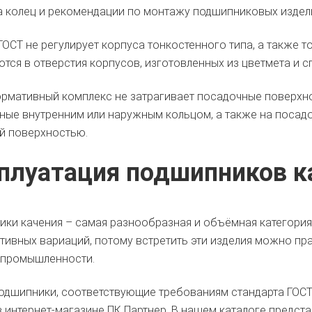
 колец и рекомендации по монтажу подшипниковых издели
ОСТ не регулирует корпуса тонкостенного типа, а также т
тся в отверстия корпусов, изготовленных из цветмета и сп
рмативный комплекс не затрагивает посадочные поверхно
ые внутренним или наружным кольцом, а также на посадо
й поверхностью.
плуатация подшипников к
ки качения – самая разнообразная и объёмная категория 
тивных вариаций, потому встретить эти изделия можно прак
 промышленности.
одшипники, соответствующие требованиям стандарта ГОСТ
 интернет-магазине ПК Партнер. В нашем каталоге предст