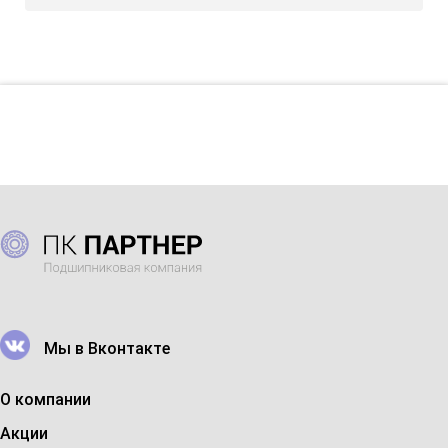
НЕ НАШЕЛ НУЖНЫЙ ПОДШИПНИК?
ОН ЕСТЬ У НАС!
Просто на сайте не подгрузился
Закажи обратный звонок и мы найдем его
Хотите уточнить наличие товара:
?
Контактное лицо
Мы в Вконтакте
Контактный телефон
О компании
Комментарий к звонку / наименование
подшипника
Акции