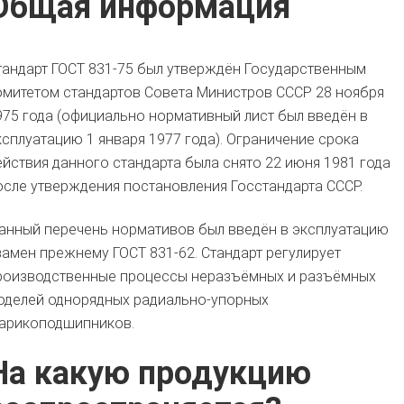
Общая информация
тандарт ГОСТ 831-75 был утверждён Государственным
омитетом стандартов Совета Министров СССР 28 ноября
975 года (официально нормативный лист был введён в
ксплуатацию 1 января 1977 года). Ограничение срока
ействия данного стандарта была снято 22 июня 1981 года
осле утверждения постановления Госстандарта СССР.
анный перечень нормативов был введён в эксплуатацию
замен прежнему ГОСТ 831-62. Стандарт регулирует
роизводственные процессы неразъёмных и разъёмных
оделей однорядных радиально-упорных
арикоподшипников.
На какую продукцию