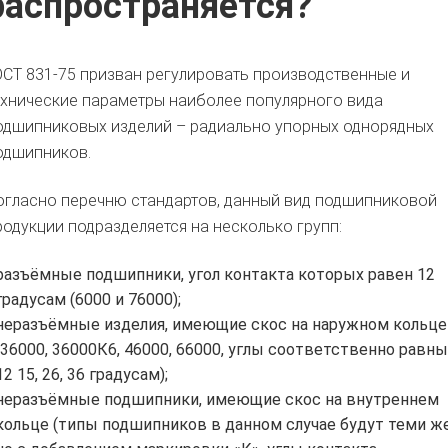
распространяется?
ОСТ 831-75 призван регулировать производственные и
ехнические параметры наиболее популярного вида
одшипниковых изделий – радиально упорных однорядных
одшипников.
огласно перечню стандартов, данный вид подшипниковой
родукции подразделяется на несколько групп:
разъёмные подшипники, угол контакта которых равен 12
градусам (6000 и 76000);
неразъёмные изделия, имеющие скос на наружном кольце
(36000, 36000К6, 46000, 66000, углы соответственно равны
12 15, 26, 36 градусам);
неразъёмные подшипники, имеющие скос на внутреннем
кольце (типы подшипников в данном случае будут теми же