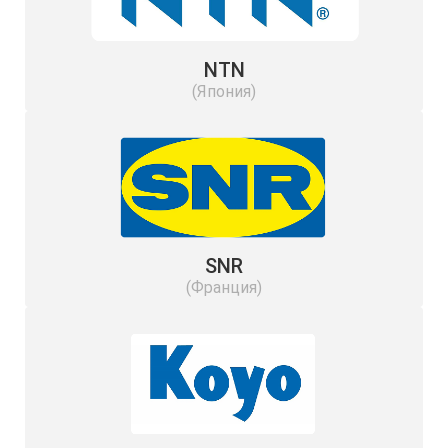
NTN
(Япония)
SNR
(Франция)