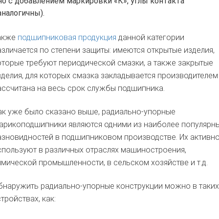
но с добавлением маркировки «К», углы контакта
аналогичны).
акже
подшипниковая продукция
данной категории
азличается по степени защиты: имеются открытые изделия,
оторые требуют периодической смазки, а также закрытые
зделия, для которых смазка закладывается производителем
ассчитана на весь срок службы подшипника.
ак уже было сказано выше, радиально-упорные
арикоподшипники являются одними из наиболее популярн
азновидностей в подшипниковом производстве. Их активн
спользуют в различных отраслях машиностроения,
имической промышленности, в сельском хозяйстве и т.д.
бнаружить радиально-упорные конструкции можно в таких
стройствах, как: