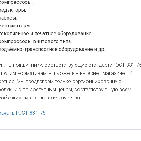
компрессоры;
редукторы;
насосы;
вентиляторы;
текстильное и печатное оборудование;
компрессоры винтового типа;
подъёмно-транспортное оборудование и др.
упить подшипники, соответствующие стандарту ГОСТ 831-7
 другим нормативам, вы можете в интернет-магазине ПК
артнер. Мы предлагаем только сертифицированную
родукцию по доступным ценам, соответствующую всем
еобходимым стандартам качества.
качать ГОСТ 831-75